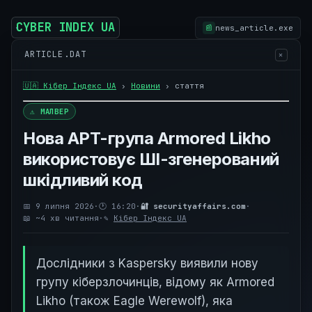
CYBER INDEX UA
news_article.exe
📰
ARTICLE.DAT
✕
🇺🇦 Кібер Індекс UA
›
Новини
›
стаття
⚠ МАЛВЕР
Нова APT-група Armored Likho
використовує ШІ-згенерований
шкідливий код
📅 9 липня 2026
·
🕐 16:20
·
🔐 securityaffairs.com
·
📖 ~4 хв читання
·
✎
Кібер Індекс UA
Дослідники з Kaspersky виявили нову
групу кіберзлочинців, відому як Armored
Likho (також Eagle Werewolf), яка