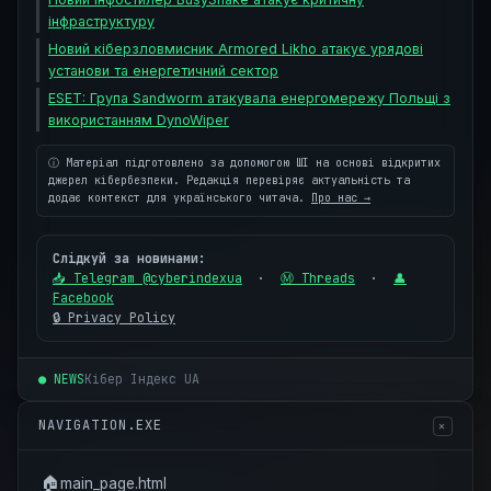
інфраструктуру
Новий кіберзловмисник Armored Likho атакує урядові
установи та енергетичний сектор
ESET: Група Sandworm атакувала енергомережу Польщі з
використанням DynoWiper
ⓘ Матеріал підготовлено за допомогою ШІ на основі відкритих
джерел кібербезпеки. Редакція перевіряє актуальність та
додає контекст для українського читача.
Про нас →
Слідкуй за новинами:
📥 Telegram @cyberindexua
·
Ⓜ Threads
·
👤
Facebook
🔒 Privacy Policy
● NEWS
Кібер Індекс UA
NAVIGATION.EXE
✕
🏠
main_page.html