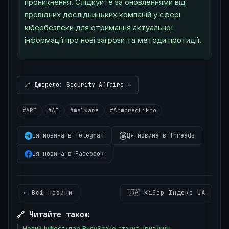
проникнення. Слідкуйте за оновленнями від
провідних дослідницьких компаній у сфері
кібербезпеки для отримання актуальної
інформації про нові загрози та методи протидії.
🔗 Джерело: Security Affairs →
#APT
#AI
#malware
#ArmoredLikho
Ця новина в Telegram
Ця новина в Threads
Ця новина в Facebook
← Всі новини
🇺🇦 Кібер Індекс UA
🔗 Читайте також
Новий інфостилер BusySnake атакує критичну